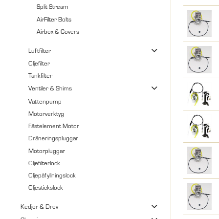
Split Stream
AirFilter Bolts
Airbox & Covers
Luftfilter
Oljefilter
Tankfilter
Ventiler & Shims
Vattenpump
Motorverktyg
Fästelement Motor
Dräneringspluggar
Motorpluggar
Oljefilterlock
Oljepåfyllningslock
Oljestickslock
Kedjor & Drev