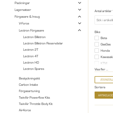
Packningar
Lagersatser
Antal artiklar
Förgasare & Insug
V-Force
Lectron Förgasare
Bike
Lectron Billetron
Beta
Lectron Billetron Reservdelar
GasGas
Lectron 2T
Honda
Lectron 4T
Kawasaki
Lectron HD
KTM
Lectron Spares
Visa fler ...
Bestyckningskit
Carbon Intake
Sortera
Förgasartuning
ARTIKELKO
TwinAir Powerflow Kits
TwinAir Throttle Body Kit
Air4orce