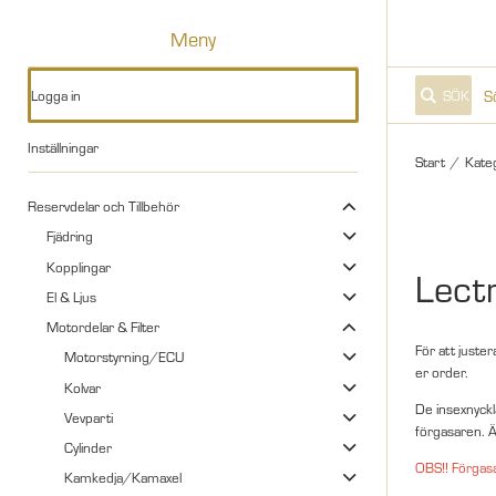
Meny
Logga in
SÖK
Inställningar
Start
/
Kate
Reservdelar och Tillbehör
Fjädring
Kopplingar
Lect
El & Ljus
Motordelar & Filter
För att juste
Motorstyrning/ECU
er order.
Kolvar
De insexnyckla
Vevparti
förgasaren. Ä
Cylinder
OBS!! Förgas
Kamkedja/Kamaxel