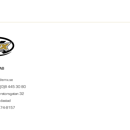
 AB
r@emx.se
 (0)8 445 30 80
ratorsgatan 32
ndastad
674-8157