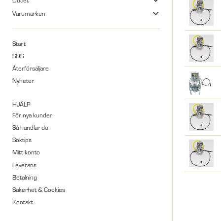
Varumärken
Start
SDS
Återförsäljare
Nyheter
HJÄLP
För nya kunder
Så handlar du
Söktips
Mitt konto
Leverans
Betalning
Säkerhet & Cookies
Kontakt