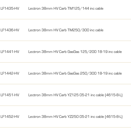
LF1435-HV
Lectron 38mm HV Carb TM125/144 inc cable
LF1436-HV
Lectron 38mm HV Carb TM250/300 inc cable
LF1441-HV
Lectron 38mm HV Carb GasGas 125/200 18-19 inc cable
LF1442-HV
Lectron 38mm HV Carb GasGas 250/300 18-19 inc cable
LF1451-HV
Lectron 38mm HV Carb YZ125 05-21 inc cable (4615-8-L)
LF1452-HV
Lectron 38mm HV Carb YZ250 05-21 inc cable (4615-8-L)