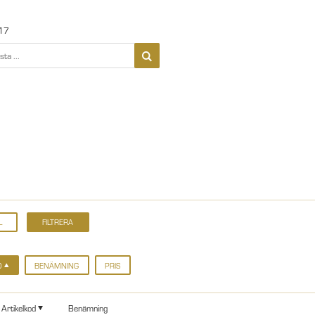
17
D
BENÄMNING
PRIS
Artikelkod
Benämning