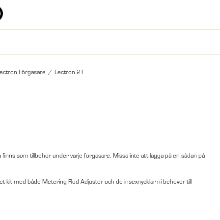
ectron Förgasare
/
Lectron 2T
 finns som tillbehör under varje förgasare. Missa inte att lägga på en sådan på
litet kit med både Metering Rod Adjuster och de insexnycklar ni behöver till