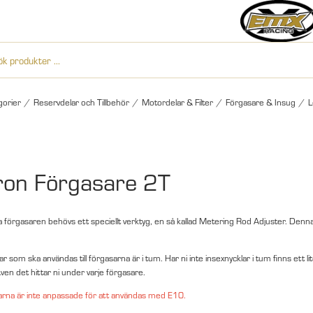
gorier
/
Reservdelar och Tillbehör
/
Motordelar & Filter
/
Förgasare & Insug
/
L
ron Förgasare 2T
ra förgasaren behövs ett speciellt verktyg, en så kallad Metering Rod Adjuster. Denna
r som ska användas till förgasarna är i tum. Har ni inte insexnycklar i tum finns ett 
ven det hittar ni under varje förgasare.
arna är inte anpassade för att användas med E10.