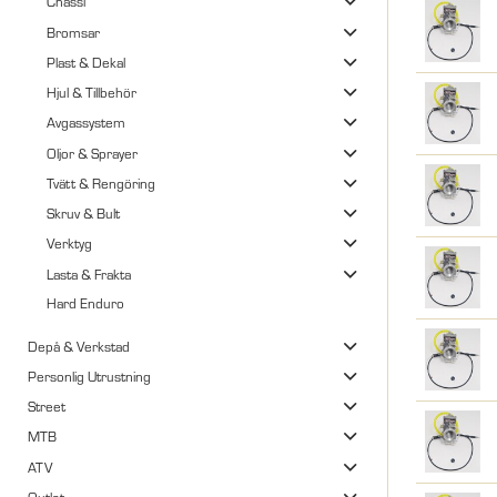
Chassi
Bromsar
Plast & Dekal
Hjul & Tillbehör
Avgassystem
Oljor & Sprayer
Tvätt & Rengöring
Skruv & Bult
Verktyg
Lasta & Frakta
Hard Enduro
Depå & Verkstad
Personlig Utrustning
Street
MTB
ATV
Outlet