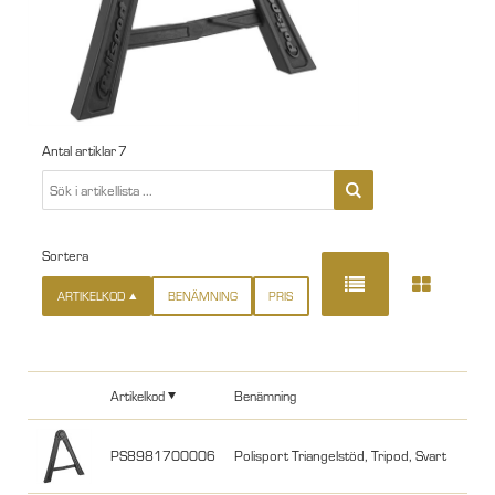
Antal artiklar
7
Sortera
ARTIKELKOD
BENÄMNING
PRIS
Artikelkod
Benämning
PS8981700006
Polisport Triangelstöd, Tripod, Svart