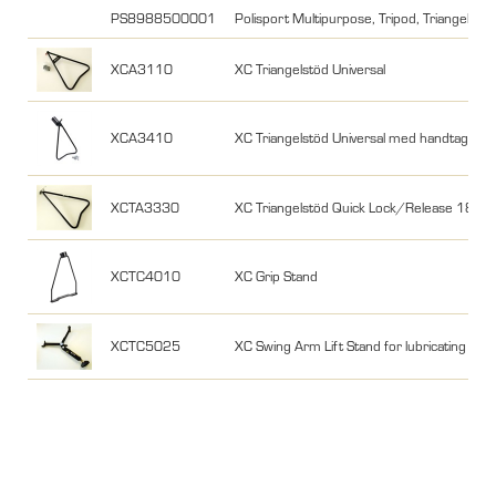
PS8988500001
Polisport Multipurpose, Tripod, Triangelstöd
XCA3110
XC Triangelstöd Universal
XCA3410
XC Triangelstöd Universal med handtag
XCTA3330
XC Triangelstöd Quick Lock/Release 18m
XCTC4010
XC Grip Stand
XCTC5025
XC Swing Arm Lift Stand for lubricating cha