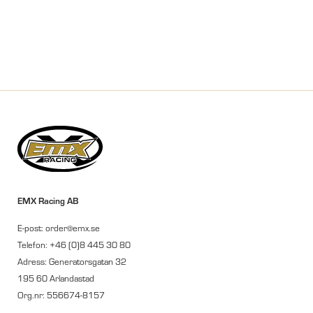
EMX Racing AB
E-post: order@emx.se
Telefon: +46 (0)8 445 30 80
Adress: Generatorsgatan 32
195 60 Arlandastad
Org.nr: 556674-8157