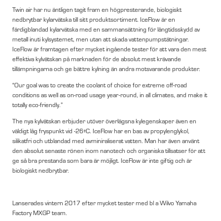
Twin air har nu äntligen tagit fram en högpresterande, biologiskt
nedbrytbar kylarvätska till sitt produktsortiment. IceFlow är en
färdigblandad kylarvätska med en sammansättning för långtidsskydd av
metall inuti kylsystemet, men utan att skada vattenpumpstätningar.
IceFlow är framtagen efter mycket ingående tester för att vara den mest
effektiva kylvätskan på marknaden för de absolut mest krävande
tillämpningarna och ge bättre kylning än andra motsvarande produkter.
“Our goal was to create the coolant of choice for extreme off-road
conditions as well as on-road usage year-round, in all climates, and make it
totally eco-friendly.”
The nya kylvätskan erbjuder utöver överlägsna kylegenskaper även en
väldigt låg fryspunkt vid -26ºC. IceFlow har en bas av propylenglykol,
silikatfri och utblandad med avminiraliserat vatten. Man har även använt
den absolut senaste rönen inom nanotech och organiska tillsatser för att
ge så bra prestanda som bara är möjligt. IceFlow är inte giftig och är
biologiskt nedbrytbar.
Lanserades vintern 2017 efter mycket tester med bl a Wilvo Yamaha
Factory MXGP team.