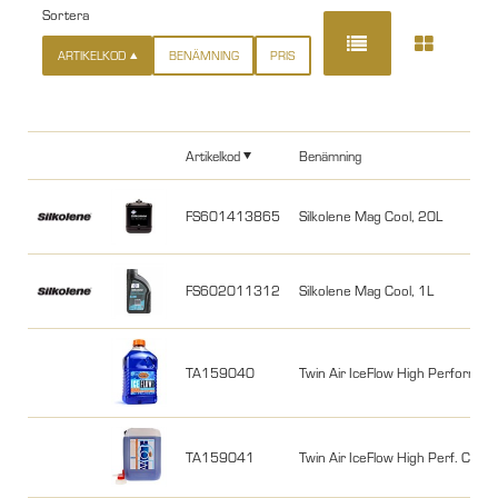
Sortera
ARTIKELKOD
BENÄMNING
PRIS
Artikelkod
Benämning
FS601413865
Silkolene Mag Cool, 20L
FS602011312
Silkolene Mag Cool, 1L
TA159040
Twin Air IceFlow High Performance
TA159041
Twin Air IceFlow High Perf. Coola