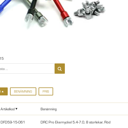
15
D
BENÄMNING
PRIS
Artikelkod
Benämning
DFD59-15-061
DRC Pro Ekernyckel 5.4-7.0, 8 storlekar, Röd