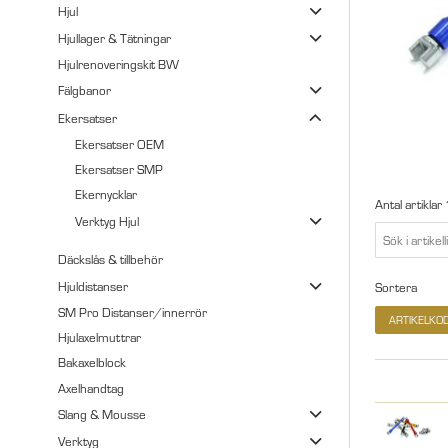
Hjul
Hjullager & Tätningar
Hjulrenoveringskit BW
Fälgbanor
Ekersatser
Ekersatser OEM
Ekersatser SMP
Ekernycklar
Antal artiklar
Verktyg Hjul
Däckslås & tillbehör
Hjuldistanser
Sortera
SM Pro Distanser/innerrör
ARTIKELKO
Hjulaxelmuttrar
Bakaxelblock
Axelhandtag
Slang & Mousse
Verktyg