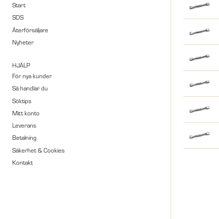
Start
SDS
Återförsäljare
Nyheter
HJÄLP
För nya kunder
Så handlar du
Söktips
Mitt konto
Leverans
Betalning
Säkerhet & Cookies
Kontakt