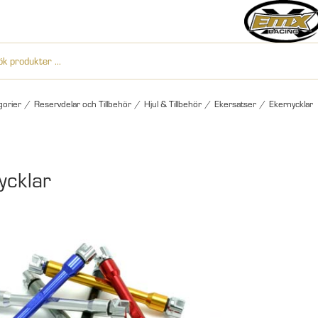
gorier
/
Reservdelar och Tillbehör
/
Hjul & Tillbehör
/
Ekersatser
/
Ekernycklar
ycklar