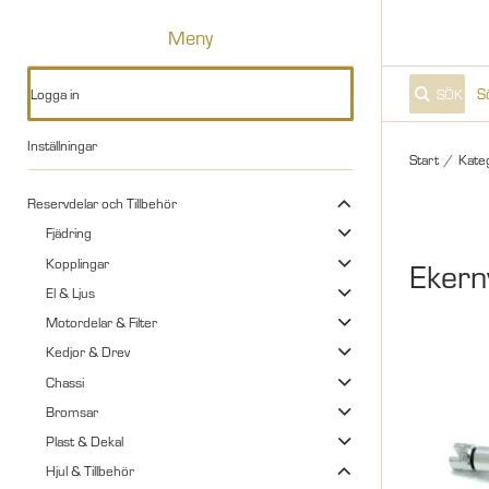
Meny
Logga in
SÖK
Inställningar
Start
/
Kate
Reservdelar och Tillbehör
Fjädring
Kopplingar
Ekern
El & Ljus
Motordelar & Filter
Kedjor & Drev
Chassi
Bromsar
Plast & Dekal
Hjul & Tillbehör