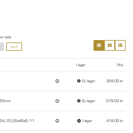
per sida
ALLA
I lager
Pris
Ej i lager
329.00
10.50mm
Ej i lager
579.00
7-24/23,35x46x8/11
I lager
419.00