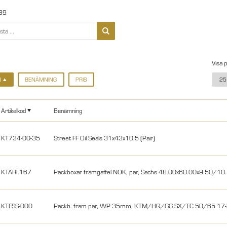
39
Visa 
D
BENÄMNING
PRIS
25
Artikelkod
Benämning
KT734-00-35
Street FF Oil Seals 31x43x10.5 (Pair)
KTARI.167
Packboxar framgaffel NOK, par, Sachs 48.00x60.00x9.50/
KTFSS-000
Packb. fram par, WP 35mm, KTM/HQ/GG SX/TC 50/65 1