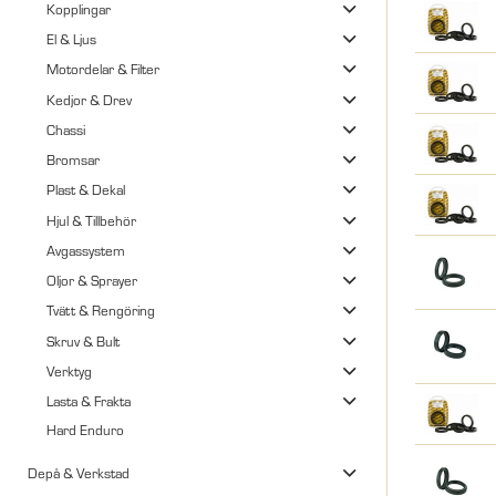
Kopplingar
El & Ljus
Motordelar & Filter
Kedjor & Drev
Chassi
Bromsar
Plast & Dekal
Hjul & Tillbehör
Avgassystem
Oljor & Sprayer
Tvätt & Rengöring
Skruv & Bult
Verktyg
Lasta & Frakta
Hard Enduro
Depå & Verkstad