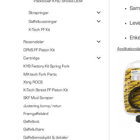
Packboxar KYB/Showa OEM
Sam
Skrapringar
Gaffelbussningar
Leve
K-Tech FF Kit
Enke
Reservdelar
Applikationsli
ORVS FF Piston Kit
Cartridge
KYB Factory Kit Spring Fork
MX-tech Fork Parts
Xtrig ROCS
K-Tech Street FF Piston Kit
SKF Mud Scraper
Justering komp/retur
Framgaffelvård
Gaffellock
Gaffelluftare
Gaffelbensskydd & dekaler