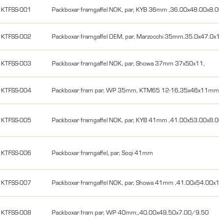
KTFSS-001
Packboxar framgaffel NOK, par, KYB 36mm ,36.00x48.00x8.
KTFSS-002
Packboxar framgaffel OEM, par, Marzocchi 35mm,35.0x47.0
KTFSS-003
Packboxar framgaffel NOK, par, Showa 37mm 37x50x11,
KTFSS-004
Packboxar fram par, WP 35mm, KTM65 12-16,35x46x11m
KTFSS-005
Packboxar framgaffel NOK, par, KYB 41mm ,41.00x53.00x8.
KTFSS-006
Packboxar framgaffel, par, Soqi 41mm
KTFSS-007
Packboxar framgaffel NOK, par, Showa 41mm ,41.00x54.00
KTFSS-008
Packboxar fram par, WP 40mm,,40.00x49.50x7.00/9.50