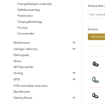
Framgaffelskydd undersida
Antal artiklar
Gaffellocksverktyg
Packboxdon
Övriga gaffelverktyg
Pumpar
Sortera
Compventiler
ARTIKELKO
Stötdämpare
Länkage/sänkning
Fjädringsolja
Shims
SKF Special Kits
Verktyg
MTB
KYB reservdelar best.varor
Styrdämpare
Fjädring Street