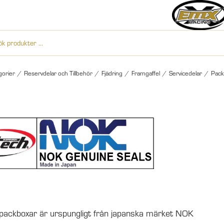
gorier
/
Reservdelar och Tillbehör
/
Fjädring
/
Framgaffel
/
Servicedelar
/
Pack
 packboxar är urspungligt från japanska märket NOK