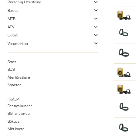
Personlig Utrustning
Street
MTB
ATV
Outlet
Varumärken
Start
SDS
Återförsäljare
Nyheter
HJÄLP
För nya kunder
Så handlar du
Söktips
Mitt konto