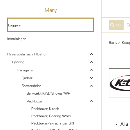
Meny
Logga in
SÖK
Inställningar
Start
/
Kate
Reservdelar och Tillbehör
Fjädring
Framgaffel
Fjädrar
Servicedelar
Servicekit KYB/Showa/WP
Packboxar
Packboxar, K-tech
Packboxar, Bearing Worx
Alla
Packboxar/skrapringar SKF