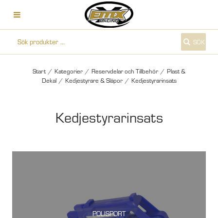
SÖK
Start
/
Kategorier
/
Reservdelar och Tillbehör
/
Plast &
Dekal
/
Kedjestyrare & Släpor
/
Kedjestyrarinsats
Kedjestyrarinsats
POLISPORT