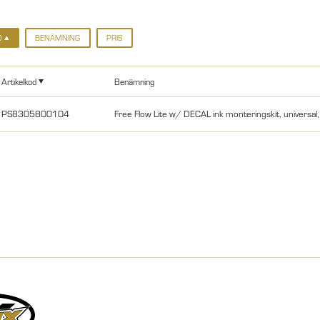
D
BENÄMNING
PRIS
Artikelkod
Benämning
PS8305800104
Free Flow Lite w/ DECAL ink monteringskit, universal