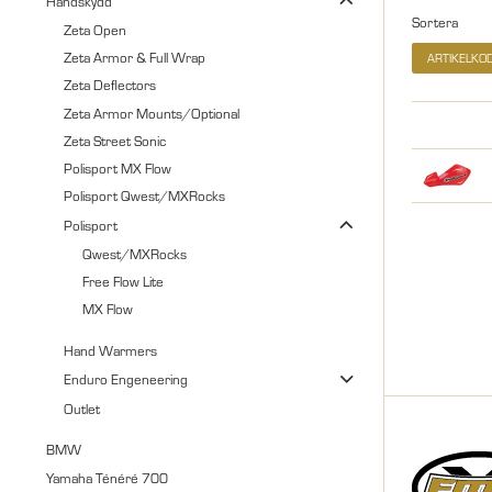
Handskydd
Sortera
Zeta Open
Zeta Armor & Full Wrap
ARTIKELKO
Zeta Deflectors
Zeta Armor Mounts/Optional
Zeta Street Sonic
Polisport MX Flow
Polisport Qwest/MXRocks
Polisport
Qwest/MXRocks
Free Flow Lite
MX Flow
Hand Warmers
Enduro Engeneering
Outlet
BMW
Yamaha Ténéré 700