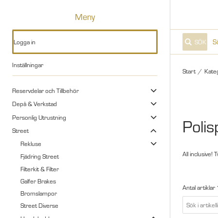
Meny
Logga in
SÖK
Inställningar
Start
/
Kate
Reservdelar och Tillbehör
Depå & Verkstad
Personlig Utrustning
Polis
Street
Rekluse
All inclusive!
Fjädring Street
Filterkit & Filter
Galfer Brakes
Antal artiklar
Bromslampor
Street Diverse