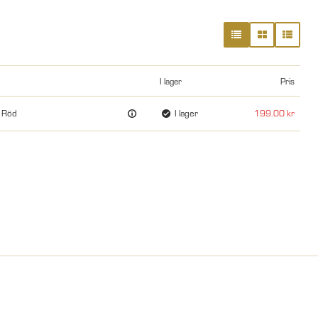
I lager
Pris
, Röd
I lager
199.00