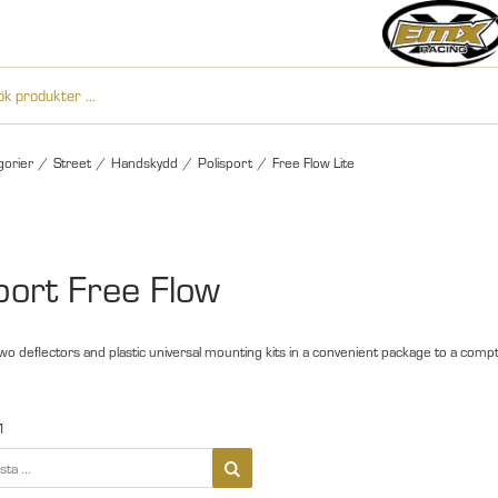
gorier
/
Street
/
Handskydd
/
Polisport
/
Free Flow Lite
port Free Flow
 Two deflectors and plastic universal mounting kits in a convenient package to a compt
1