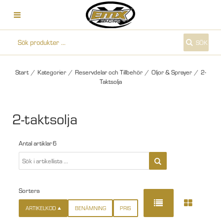
SÖK
Start
/
Kategorier
/
Reservdelar och Tillbehör
/
Oljor & Sprayer
/
2-
Taktsolja
2-taktsolja
Antal artiklar
6
Sortera
ARTIKELKOD
BENÄMNING
PRIS