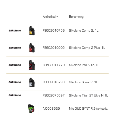
Artikelkod
Benämning
FS602010759
Silkolene Comp 2, 1L
FS602010902
Silkolene Comp 2 Plus, 1L
FS602011770
Silkolene Pro KR2, 1L
FS602013798
Silkolene Scoot 2, 1L
FS602075697
Silkolene Titan 2T Ultra N 1L
NO053929
Nils DUO SYNT R 2-taktsolja, 1L