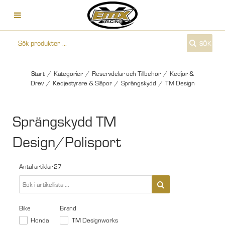
SÖK
Start
/
Kategorier
/
Reservdelar och Tillbehör
/
Kedjor &
Drev
/
Kedjestyrare & Släpor
/
Sprängskydd
/
TM Design
Sprängskydd TM
Design/Polisport
Antal artiklar
27
Bike
Brand
Honda
TM Designworks