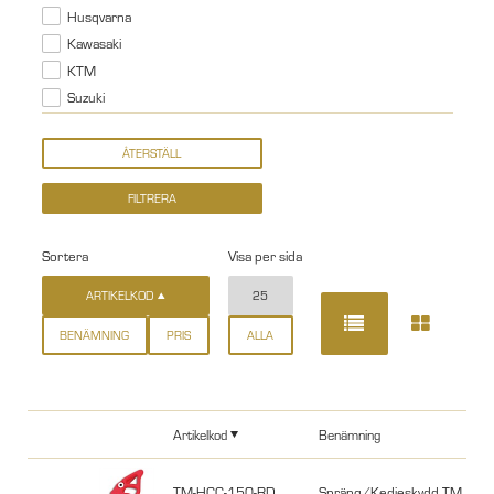
Husqvarna
Kawasaki
KTM
Suzuki
Sortera
Visa per sida
ARTIKELKOD
25
BENÄMNING
PRIS
ALLA
Artikelkod
Benämning
TM-HCC-150-RD
Spräng/Kedjeskydd TM, CR