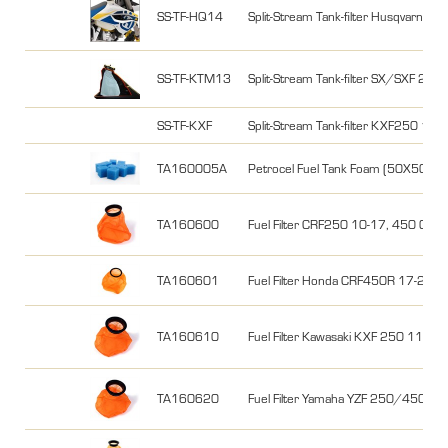
SS-TF-HQ14
Split-Stream Tank-filter Husqvarna T
SS-TF-KTM13
Split-Stream Tank-filter SX/SXF 2
SS-TF-KXF
Split-Stream Tank-filter KXF250 12
TA160005A
Petrocel Fuel Tank Foam (50X50X5
TA160600
Fuel Filter CRF250 10-17, 450 09
TA160601
Fuel Filter Honda CRF450R 17-20
TA160610
Fuel Filter Kawasaki KXF 250 11-22
TA160620
Fuel Filter Yamaha YZF 250/450 