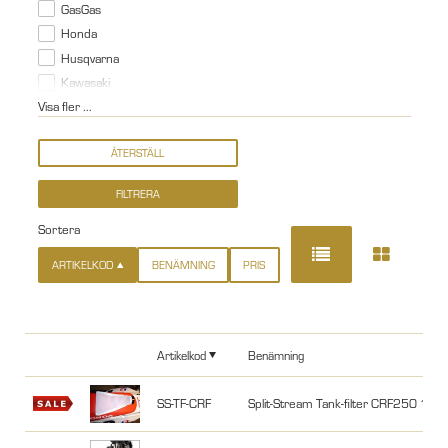
GasGas
Honda
Husqvarna
Kawasaki
Visa fler ...
Sortera
ARTIKELKOD
BENÄMNING
PRIS
Artikelkod
Benämning
SS-TF-CRF
Split-Stream Tank-filter CRF250 10