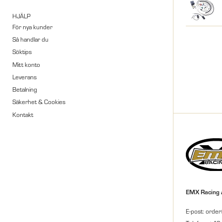
HJÄLP
För nya kunder
Så handlar du
Söktips
Mitt konto
Leverans
Betalning
Säkerhet & Cookies
Kontakt
EMX Racing
E-post: orde