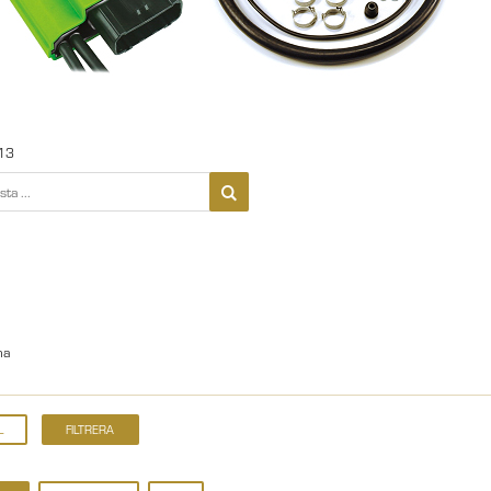
13
na