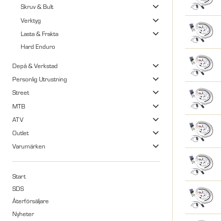
Skruv & Bult
Verktyg
Lasta & Frakta
Hard Enduro
Depå & Verkstad
Personlig Utrustning
Street
MTB
ATV
Outlet
Varumärken
Start
SDS
Återförsäljare
Nyheter