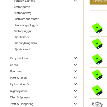
Ventiler & Shims
ARTIKELKO
Vattenpump
Motorverktyg
Fästelement Motor
Dräneringspluggar
Motorpluggar
Oljefilterlock
Oljepåfyllningslock
Oljestickslock
Kedjor & Drev
Chassi
Bromsar
Plast & Dekal
Hjul & Tillbehör
Avgassystem
Oljor & Sprayer
Tvätt & Rengöring