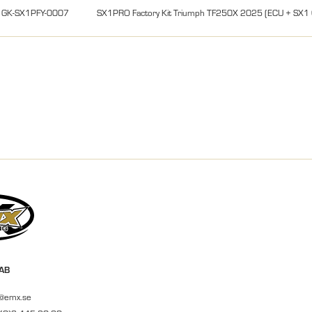
GK-SX1PFY-0007
SX1PRO Factory Kit Triumph TF250X 2025 (ECU + SX1 C
 AB
r@emx.se