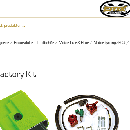
gorier
/
Reservdelar och Tillbehör
/
Motordelar & Filter
/
Motorstyrning/ECU
/
actory Kit