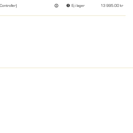
ontroller)
Ej i lager
13 995.00