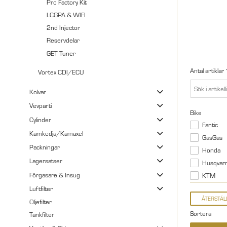
Pro Factory Kit
LCGPA & WIFI
2nd Injector
Reservdelar
GET Tuner
Antal artiklar
Vortex CDI/ECU
Kolvar
Vevparti
Bike
Cylinder
Fantic
Kamkedja/Kamaxel
GasGas
Packningar
Honda
Lagersatser
Husqvar
Förgasare & Insug
KTM
Luftfilter
Oljefilter
Sortera
Tankfilter