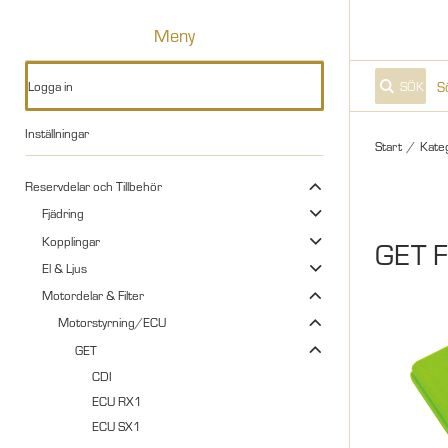
Meny
Logga in
SÖK
Inställningar
Start
/
Kate
Reservdelar och Tillbehör
Fjädring
Kopplingar
GET F
El & Ljus
Motordelar & Filter
Motorstyrning/ECU
GET
CDI
ECU RX1
ECU SX1