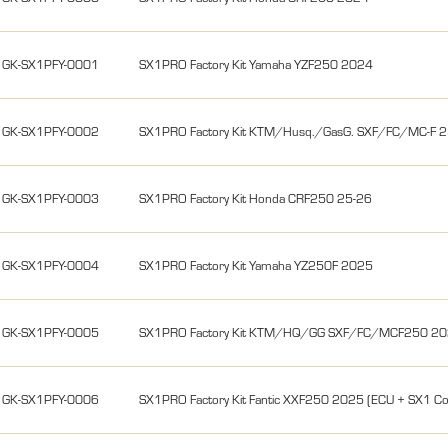
GK-SX1PFY-0001
SX1PRO Factory Kit Yamaha YZF250 2024
GK-SX1PFY-0002
SX1PRO Factory Kit KTM/Husq./GasG. SXF/FC/MC-F 
GK-SX1PFY-0003
SX1PRO Factory Kit Honda CRF250 25-26
GK-SX1PFY-0004
SX1PRO Factory Kit Yamaha YZ250F 2025
GK-SX1PFY-0005
SX1PRO Factory Kit KTM/HQ/GG SXF/FC/MCF250 2
GK-SX1PFY-0006
SX1PRO Factory Kit Fantic XXF250 2025 (ECU + SX1 Con