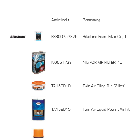
Artikelkod
Benämning
FS800252876
Silkolene Foam Filter Oil , 1L
NO051733
Nils FOR AIR FILTER, 1L
TA159010
Twin Air Oiling Tub (3 liter)
TA159015
Twin Air Liquid Power, Air Filter Oil