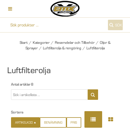
SÖK
Start
/
Kategorier
/
Reservdelar och Tillbehör
/
Oljor &
Sprayer
/
Luftfilterolja & rengöring
/
Luftfilterolja
Luftfilterolja
Antal artiklar
8
Sortera
ARTIKELKOD
BENÄMNING
PRIS