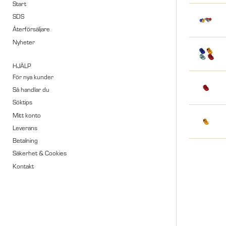
Start
SDS
Återförsäljare
Nyheter
HJÄLP
För nya kunder
Så handlar du
Söktips
Mitt konto
Leverans
Betalning
Säkerhet & Cookies
Kontakt