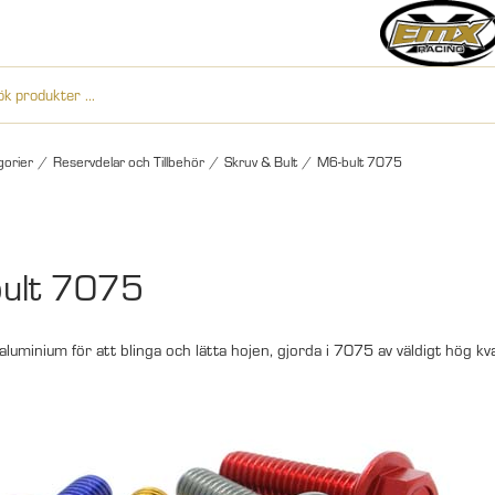
gorier
/
Reservdelar och Tillbehör
/
Skruv & Bult
/
M6-bult 7075
ult 7075
aluminium för att blinga och lätta hojen, gjorda i 7075 av väldigt hög kv