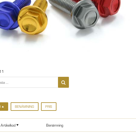
11
D
BENÄMNING
PRIS
Artikelkod
Benämning