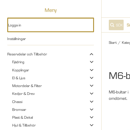
Meny
Logga in
SÖK
Inställningar
Start
/
Kate
Reservdelar och Tillbehör
Fjädring
Kopplingar
M6-b
El & Ljus
Motordelar & Filter
M6-bultar i 
Kedjor & Drev
omdömet.
Chassi
Bromsar
Plast & Dekal
Hjul & Tillbehör