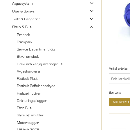
Avgassystem
Oljor & Sprayer
Tvätt & Rengöring
Skruv & Bult
Propack
Trackpack
Service Department Kits
Skivbromsbult
Drev- och kedjejusteringsbult
Antal artiklar
Avgashårdvara
Fästbult Plast
Fästbult Gaffelbensskydd
Sortera
Hjulaxelmuttrar
Dräneringspluggar
ARTIKELKO
Titan Bult
Styrstolpsmutter
Motorpluggar
M6-bult 7075