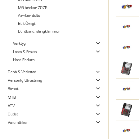
M6-brickor 7075
AirFilter Bolts
Bult Övrigt
Buntband, slangklämmor
Verktyg
Lasta & Frakta
Hard Enduro
Depå & Verkstad
Personlig Utrustning
Street
MTB
ATV
Outlet
Varumärken