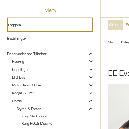
Meny
Logga in
SÖK
Inställningar
Start
/
Kate
Reservdelar och Tillbehör
Fjädring
Kopplingar
EE Ev
El & Ljus
Motordelar & Filter
Kedjor & Drev
Chassi
Styren & Fästen
Xtrig Styrkronor
Xtrig ROCS Mounts