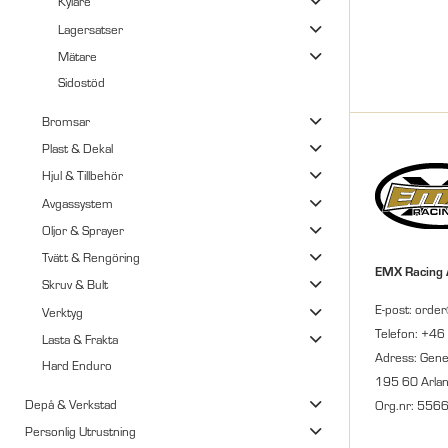
Kylare
Lagersatser
Mätare
Sidostöd
Bromsar
Plast & Dekal
Hjul & Tillbehör
Avgassystem
Oljor & Sprayer
Tvätt & Rengöring
EMX Racing
Skruv & Bult
E-post: orde
Verktyg
Telefon: +46
Lasta & Frakta
Adress: Gene
Hard Enduro
195 60 Arla
Depå & Verkstad
Org.nr: 556
Personlig Utrustning