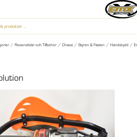
gorier
/
Reservdelar och Tillbehör
/
Chassi
/
Styren & Fästen
/
Handskydd
/
E
olution