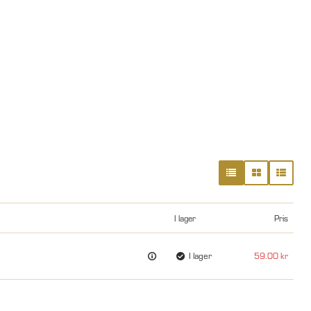
I lager
Pris
I lager
59.00