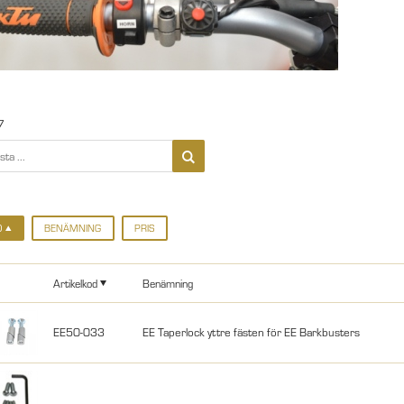
7
D
BENÄMNING
PRIS
Artikelkod
Benämning
EE50-033
EE Taperlock yttre fästen för EE Barkbusters