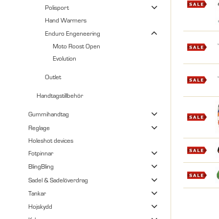
Polisport
Hand Warmers
Enduro Engeneering
Moto Roost Open
Evolution
Outlet
Handtagstillbehör
Gummihandtag
Reglage
Holeshot devices
Fotpinnar
BlingBling
Sadel & Sadelöverdrag
Tankar
Hojskydd