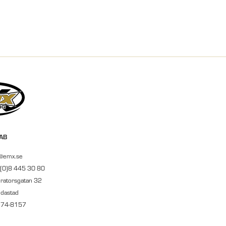
 AB
r@emx.se
 (0)8 445 30 80
ratorsgatan 32
ndastad
674-8157