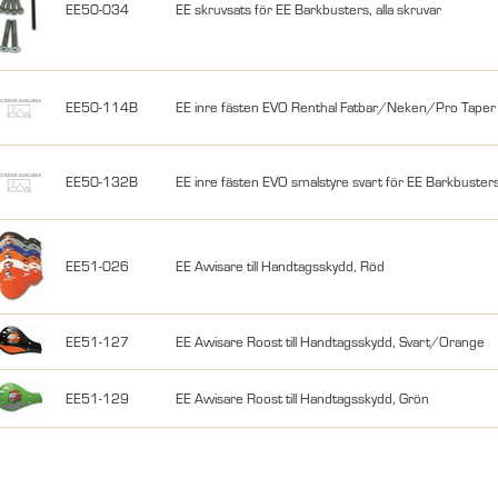
EE50-034
EE skruvsats för EE Barkbusters, alla skruvar
EE50-114B
EE inre fästen EVO Renthal Fatbar/Neken/Pro Taper
EE50-132B
EE inre fästen EVO smalstyre svart för EE Barkbuster
EE51-026
EE Avvisare till Handtagsskydd, Röd
EE51-127
EE Avvisare Roost till Handtagsskydd, Svart/Orange
EE51-129
EE Avvisare Roost till Handtagsskydd, Grön