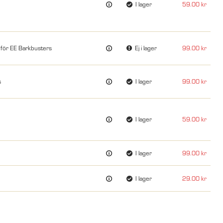
I lager
59.00
 för EE Barkbusters
Ej i lager
99.00
s
I lager
99.00
I lager
59.00
I lager
99.00
I lager
29.00