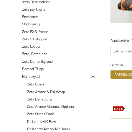
Xtrig Reservdelar
Zeta styrkrona
Styrfästen
Styrhöjning
Zeta SX3, fatbar
Zeta SX styrpad
Antal artiklar
Zeta CX bar
Zeta, Comp bar
Zeta Comp Styrpad
Sortera
Barend Plugs
ARTIKELKO
Handskydd
Zeta Open
Zeta Armor & Full Wrap
Zeta Deflectors
Zeta Armor Mounts/Optional
Zeta Street Sonic
Polisport MX Flow
Polisport Qwest/MXRocks