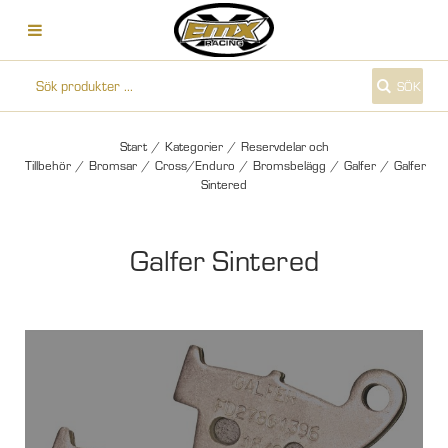
SÖK
Start
/
Kategorier
/
Reservdelar och
Tillbehör
/
Bromsar
/
Cross/Enduro
/
Bromsbelägg
/
Galfer
/
Galfer
Sintered
Galfer Sintered