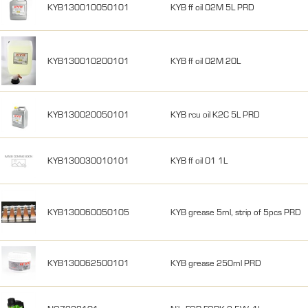
KYB130010050101
KYB ff oil 02M 5L PRD
KYB130010200101
KYB ff oil 02M 20L
KYB130020050101
KYB rcu oil K2C 5L PRD
KYB130030010101
KYB ff oil 01 1L
KYB130060050105
KYB grease 5ml, strip of 5pcs PRD
KYB130062500101
KYB grease 250ml PRD