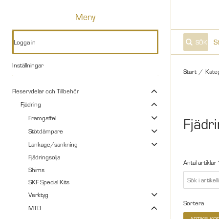
Meny
Logga in
SÖK
Inställningar
Start
/
Kate
Reservdelar och Tillbehör
Fjädring
Framgaffel
Fjädri
Stötdämpare
Länkage/sänkning
Fjädringsolja
Antal artiklar
Shims
SKF Special Kits
Verktyg
Sortera
MTB
ARTIKELKO