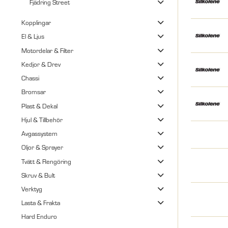
Fjädring Street
Kopplingar
El & Ljus
Motordelar & Filter
Kedjor & Drev
Chassi
Bromsar
Plast & Dekal
Hjul & Tillbehör
Avgassystem
Oljor & Sprayer
Tvätt & Rengöring
Skruv & Bult
Verktyg
Lasta & Frakta
Hard Enduro