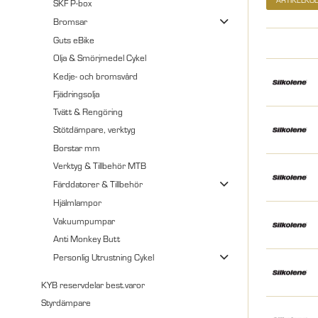
SKF P-box
Bromsar
Guts eBike
Olja & Smörjmedel Cykel
Kedje- och bromsvård
Fjädringsolja
Tvätt & Rengöring
Stötdämpare, verktyg
Borstar mm
Verktyg & Tillbehör MTB
Färddatorer & Tillbehör
Hjälmlampor
Vakuumpumpar
Anti Monkey Butt
Personlig Utrustning Cykel
KYB reservdelar best.varor
Styrdämpare