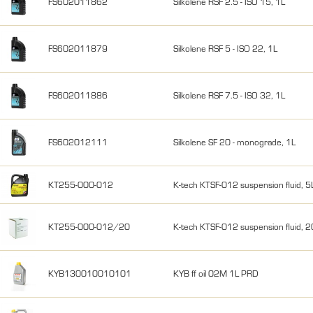
FS602011862
Silkolene RSF 2.5 - ISO 15, 1L
FS602011879
Silkolene RSF 5 - ISO 22, 1L
FS602011886
Silkolene RSF 7.5 - ISO 32, 1L
FS602012111
Silkolene SF 20 - monograde, 1L
KT255-000-012
K-tech KTSF-012 suspension fluid, 5L
KT255-000-012/20
K-tech KTSF-012 suspension fluid, 2
KYB130010010101
KYB ff oil 02M 1L PRD