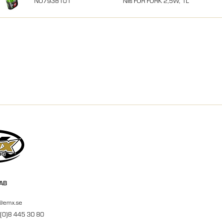
NO7938101
Nils FOR FORK 2,5W, 1L
 AB
r@emx.se
 (0)8 445 30 80