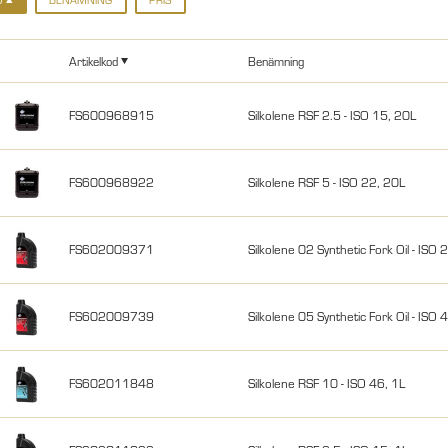
Artikelkod
Benämning
FS600968915
Silkolene RSF 2.5 - ISO 15, 20L
FS600968922
Silkolene RSF 5 - ISO 22, 20L
FS602009371
Silkolene 02 Synthetic Fork Oil - ISO
FS602009739
Silkolene 05 Synthetic Fork Oil - ISO
FS602011848
Silkolene RSF 10 - ISO 46, 1L