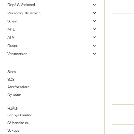
Depå & Verkstad
Personlig Utrustning
Street
MTB
ATV
Outlet
Varumärken
Start
SDS
Återförsäljare
Nyheter
HJÄLP
För nya kunder
Så handlar du
Söktips