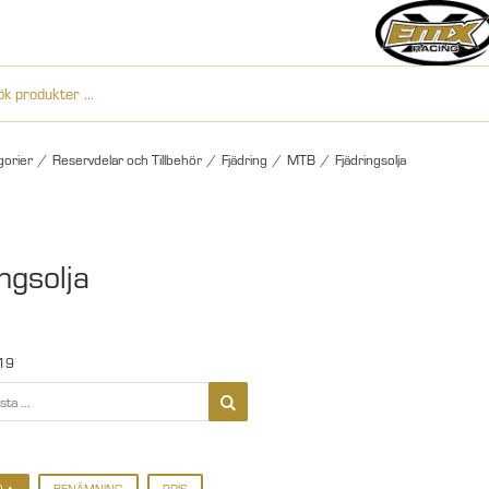
gorier
/
Reservdelar och Tillbehör
/
Fjädring
/
MTB
/
Fjädringsolja
ngsolja
19
D
BENÄMNING
PRIS