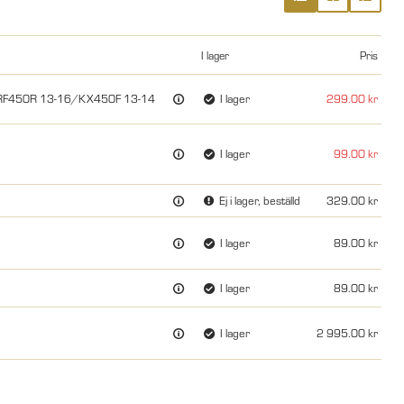
I lager
Pris
 CRF450R 13-16/KX450F 13-14
I lager
299.00
I lager
99.00
Ej i lager, beställd
329.00
I lager
89.00
I lager
89.00
I lager
2 995.00