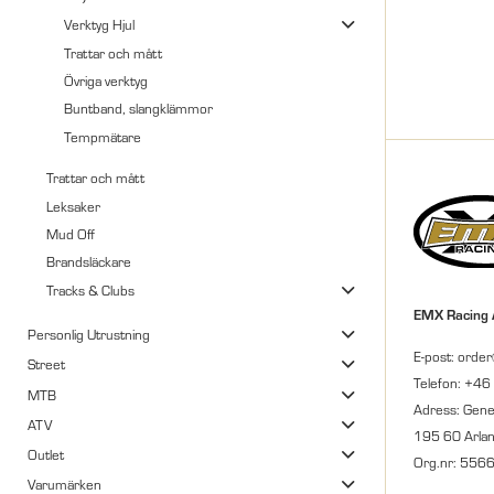
Verktyg Hjul
Trattar och mått
Övriga verktyg
Buntband, slangklämmor
Tempmätare
Trattar och mått
Leksaker
Mud Off
Brandsläckare
Tracks & Clubs
EMX Racing
Personlig Utrustning
E-post: orde
Street
Telefon: +46
MTB
Adress: Gene
ATV
195 60 Arla
Outlet
Org.nr: 556
Varumärken