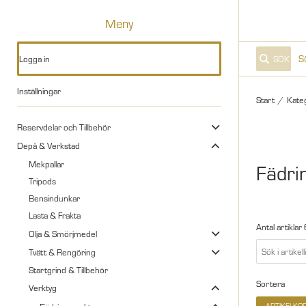
Meny
Logga in
SÖK
Inställningar
Start
/
Kate
Reservdelar och Tillbehör
Depå & Verkstad
Mekpallar
Fädri
Tripods
Bensindunkar
Lasta & Frakta
Antal artiklar
Olja & Smörjmedel
Tvätt & Rengöring
Startgrind & Tillbehör
Sortera
Verktyg
ARTIKELKO