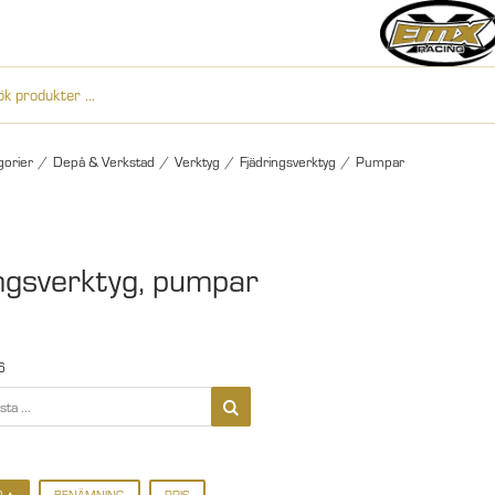
gorier
/
Depå & Verkstad
/
Verktyg
/
Fjädringsverktyg
/
Pumpar
ngsverktyg, pumpar
6
D
BENÄMNING
PRIS