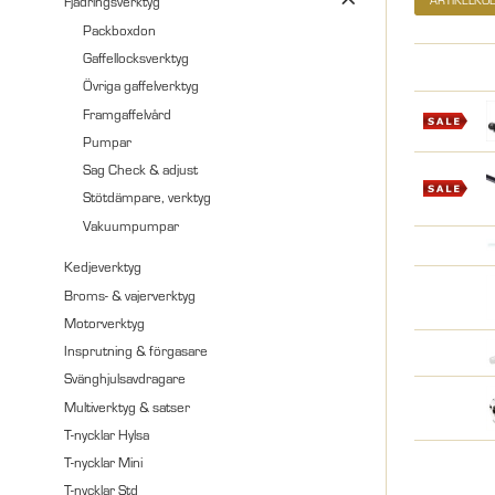
Fjädringsverktyg
Packboxdon
Gaffellocksverktyg
Övriga gaffelverktyg
Framgaffelvård
Pumpar
Sag Check & adjust
Stötdämpare, verktyg
Vakuumpumpar
Kedjeverktyg
Broms- & vajerverktyg
Motorverktyg
Insprutning & förgasare
Svänghjulsavdragare
Multiverktyg & satser
T-nycklar Hylsa
T-nycklar Mini
T-nycklar Std