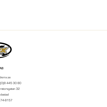
 AB
r@emx.se
 (0)8 445 30 80
ratorsgatan 32
ndastad
674-8157