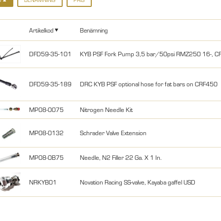
Artikelkod
Benämning
DFD59-35-101
KYB PSF Fork Pump 3,5 bar/50psi RMZ250 16-,
DFD59-35-189
DRC KYB PSF optional hose for fat bars on CRF450
MP08-0075
Nitrogen Needle Kit
MP08-0132
Schrader Valve Extension
MP08-0B75
Needle, N2 Filler 22 Ga. X 1 In.
NRKYB01
Novation Racing SS-valve, Kayaba gaffel USD