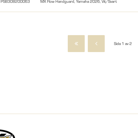
PS8308200063
MX Flow Handguard, Yamaha 2026, Vit/Svart
Sida 1 av 2