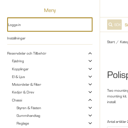
Meny
Logga in
SÖK
Inställningar
Start
/
Kate
Reservdelar och Tillbehör
Fjädring
Kopplingar
Poli
El & Ljus
Motordelar & Filter
Two mounting 
Kedjor & Drev
mounting kit.
Chassi
install.
Styren & Fästen
Gummihandtag
Antal artiklar
Reglage