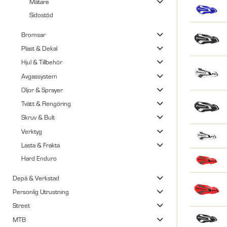
Mätare
Sidostöd
Bromsar
Plast & Dekal
Hjul & Tillbehör
Avgassystem
Oljor & Sprayer
Tvätt & Rengöring
Skruv & Bult
Verktyg
Lasta & Frakta
Hard Enduro
Depå & Verkstad
Personlig Utrustning
Street
MTB