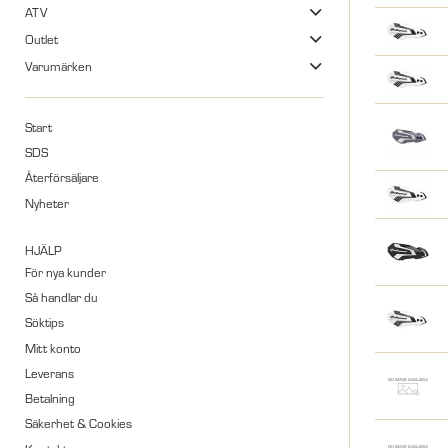
ATV
Outlet
Varumärken
Start
SDS
Återförsäljare
Nyheter
HJÄLP
För nya kunder
Så handlar du
Söktips
Mitt konto
Leverans
Betalning
Säkerhet & Cookies