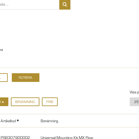
na
Visa 
D
BENÄMNING
PRIS
25
Artikelkod
Benämning
PS8307900002
Universal Mounting Kit MX Flow