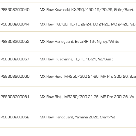
PS8308200040
MX Flow Kawasaki, KX250/450 19/20-26, Grön/Svart
PS8308200044
MX Flow HQ/GG, TE/FE 22-24, EC 21-26, MC 24-26, Vit/
PS8308200052
MX Flow Handguard, Beta RR 12-, Ngrey/White
PS8308200057
MX Flow Husqvarna, TE/FE 18-21, Vit/Svart
PS8308200060
MX Flow Rieju, MR250/300 21-26, MR Pro 300i 26, Sva
PS8308200061
MX Flow Rieju, MR250/300 21-26, MR Pro 300i 26, Vit
PS8308200062
MX Flow Handguard, Yamaha 2026, Svart/Vit