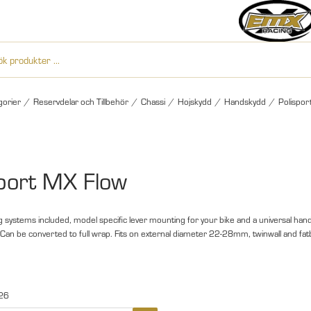
gorier
/
Reservdelar och Tillbehör
/
Chassi
/
Hojskydd
/
Handskydd
/
Polispor
sport MX Flow
systems included, model specific lever mounting for your bike and a universal hand
 Can be converted to full wrap. Fits on external diameter 22-28mm, twinwall and fat
26