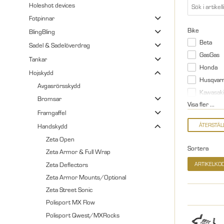
Holeshot devices
Fotpinnar
Bike
BlingBling
Beta
Sadel & Sadelöverdrag
GasGas
Tankar
Honda
Hojskydd
Husqvar
Avgasrörsskydd
Kawasaki
Bromsar
Visa fler ...
Framgaffel
Handskydd
Zeta Open
Sortera
Zeta Armor & Full Wrap
Zeta Deflectors
ARTIKELKO
Zeta Armor Mounts/Optional
Zeta Street Sonic
Polisport MX Flow
Polisport Qwest/MXRocks