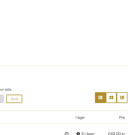
per sida
ALLA
I lager
Pris
Ej i lager
249.00