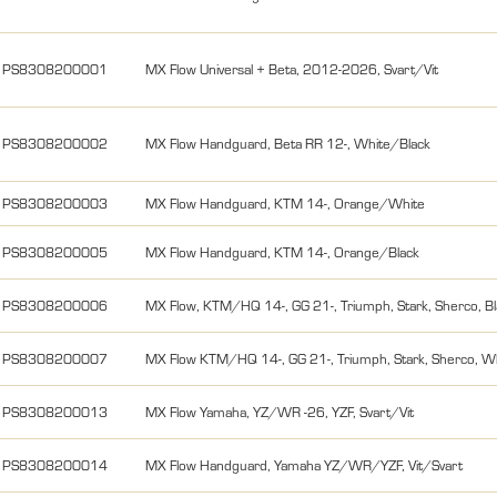
PS8308200001
MX Flow Universal + Beta, 2012-2026, Svart/Vit
PS8308200002
MX Flow Handguard, Beta RR 12-, White/Black
PS8308200003
MX Flow Handguard, KTM 14-, Orange/White
PS8308200005
MX Flow Handguard, KTM 14-, Orange/Black
PS8308200006
MX Flow, KTM/HQ 14-, GG 21-, Triumph, Stark, Sherco, B
PS8308200007
MX Flow KTM/HQ 14-, GG 21-, Triumph, Stark, Sherco, W
PS8308200013
MX Flow Yamaha, YZ/WR -26, YZF, Svart/Vit
PS8308200014
MX Flow Handguard, Yamaha YZ/WR/YZF, Vit/Svart