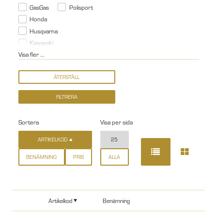
GasGas
Polisport
Honda
Husqvarna
Kawasaki
Visa fler ...
Sortera
Visa per sida
ARTIKELKOD
25
BENÄMNING
PRIS
ALLA
Artikelkod
Benämning