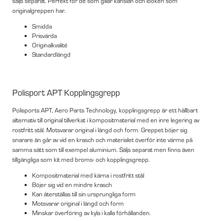
säljs separat. Perfekt för de som gillar känslan och looken som
originalgreppen har.
Smidda
Prisvärda
Originalkvalité
Standardlängd
Polisport APT Kopplingsgrepp
Polisports APT, Aero Parts Technology, kopplingsgrepp är ett hållbart
alternativ till original tillverkat i kompositmaterial med en inre legering av
rostfritt stål. Motsvarar original i längd och form. Greppet böjer sig
snarare än går av vid en krasch och materialet överför inte värme på
samma sätt som till exempel aluminium. Säljs separat men finns även
tillgängliga som kit med broms- och kopplingsgrepp.
Kompositmaterial med kärna i rostfritt stål
Böjer sig vid en mindre krasch
Kan återställas till sin ursprungliga form
Motsvarar original i längd och form
Minskar överföring av kyla i kalla förhållanden.