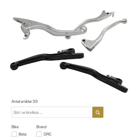
Antal artiklar
33
Bike
Brand
Beta
DRC