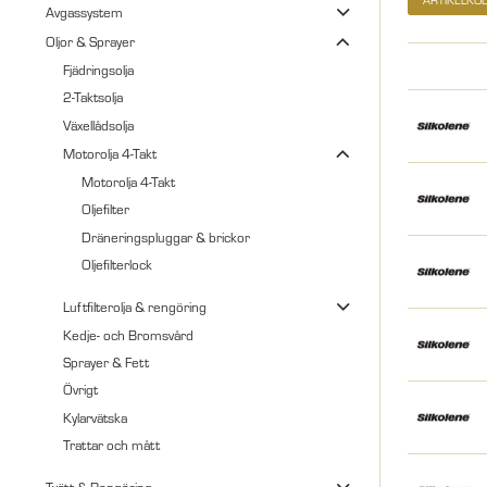
Avgassystem
Oljor & Sprayer
Fjädringsolja
2-Taktsolja
Växellådsolja
Motorolja 4-Takt
Motorolja 4-Takt
Oljefilter
Dräneringspluggar & brickor
Oljefilterlock
Luftfilterolja & rengöring
Kedje- och Bromsvård
Sprayer & Fett
Övrigt
Kylarvätska
Trattar och mått
Tvätt & Rengöring