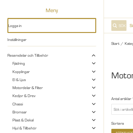
Meny
Logga in
SÖK
Inställningar
Start
/
Kate
Reservdelar och Tillbehör
Fjädring
Kopplingar
Motor
El & Ljus
Motordelar & Filter
Kedjor & Drev
Antal artiklar
Chassi
Bromsar
Plast & Dekal
Sortera
Hjul & Tillbehör
ARTIKELKO