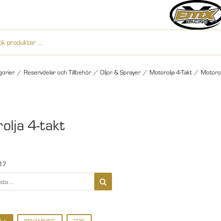
gorier
/
Reservdelar och Tillbehör
/
Oljor & Sprayer
/
Motorolja 4-Takt
/
Motorol
olja 4-takt
17
D
BENÄMNING
PRIS