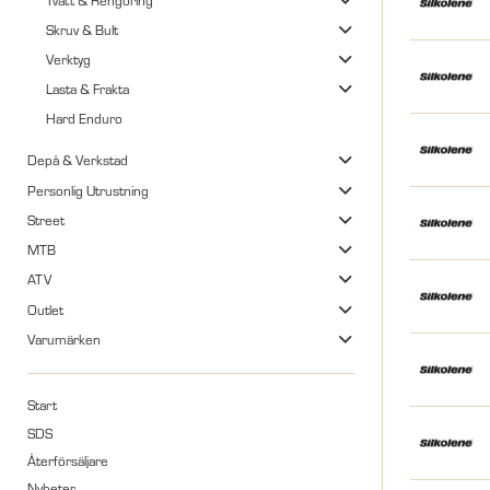
Skruv & Bult
Verktyg
Lasta & Frakta
Hard Enduro
Depå & Verkstad
Personlig Utrustning
Street
MTB
ATV
Outlet
Varumärken
Start
SDS
Återförsäljare
Nyheter