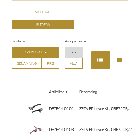
Sortera
Visa per sida
ARTIKELKOD
25
BENÄMNING
PRIS
ALLA
Artikelkod
Benämning
DFZE44-0101
ZETA FP Lever Kit, CRF250R/450R
DFZE44-0103
ZETA FP Lever Kit, CRF250R/450