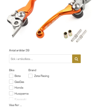
Antal artiklar
39
Bike
Brand
Beta
Zeta Racing
GasGas
Honda
Husqvarna
Kawasaki
Visa fler ...