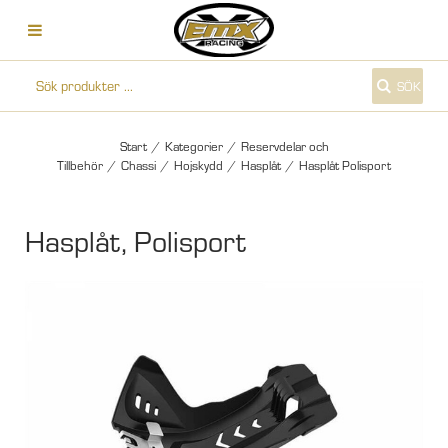
SÖK
Start
/
Kategorier
/
Reservdelar och
Tillbehör
/
Chassi
/
Hojskydd
/
Hasplåt
/
Hasplåt Polisport
Hasplåt, Polisport