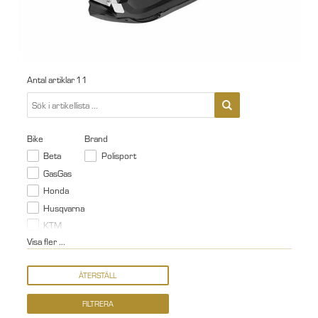
Antal artiklar
11
Bike
Brand
Beta
Polisport
GasGas
Honda
Husqvarna
KTM
Visa fler ...