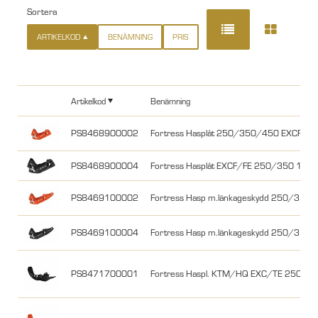
Sortera
ARTIKELKOD
BENÄMNING
PRIS
Artikelkod
Benämning
PS8468900002
Fortress Hasplåt 250/350/450 EXCF/FE 
PS8468900004
Fortress Hasplåt EXCF/FE 250/350 17-2
PS8469100002
Fortress Hasp m.länkageskydd 250/350 
PS8469100004
Fortress Hasp m.länkageskydd 250/350 
PS8471700001
Fortress Haspl. KTM/HQ EXC/TE 250/30