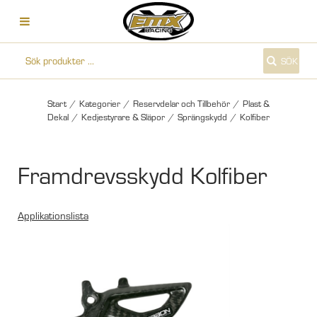
SÖK
Start
/
Kategorier
/
Reservdelar och Tillbehör
/
Plast &
Dekal
/
Kedjestyrare & Släpor
/
Sprängskydd
/
Kolfiber
Framdrevsskydd Kolfiber
Applikationslista