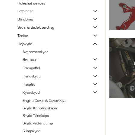
Holeshot devices
Fotpinnar
BlingBling
Sadel & Sadelöverdrag
Tankar
Hojskydd
Avgasrörsskydd
Bromsar
Framgaffel
Handskydd
Hasplåt
Kylarskydd
Engine Cover & Cover Kits
Skydd Kopplingskåpa
Skydd Tändkåpa
Skydd vattenpump
Svingskydd