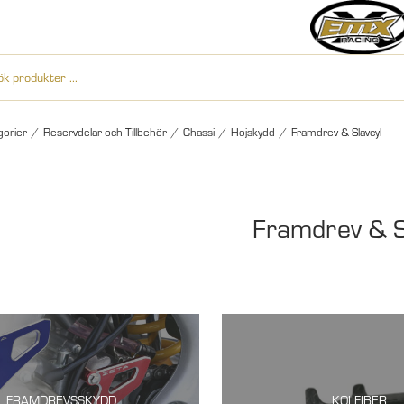
gorier
/
Reservdelar och Tillbehör
/
Chassi
/
Hojskydd
/
Framdrev & Slavcyl
Framdrev & S
FRAMDREVSSKYDD
KOLFIBER