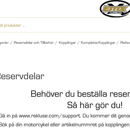
gorier
/
Reservdelar och Tillbehör
/
Kopplingar
/
Kompletta Kopplingar
/
Reklu
eservdelar