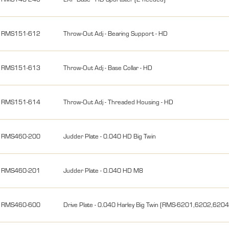
RMS151-612
Throw-Out Adj - Bearing Support - HD
RMS151-613
Throw-Out Adj - Base Collar - HD
RMS151-614
Throw-Out Adj - Threaded Housing - HD
RMS460-200
Judder Plate - 0.040 HD Big Twin
RMS460-201
Judder Plate - 0.040 HD M8
RMS460-600
Drive Plate - 0.040 Harley Big Twin (RMS-6201,6202,620