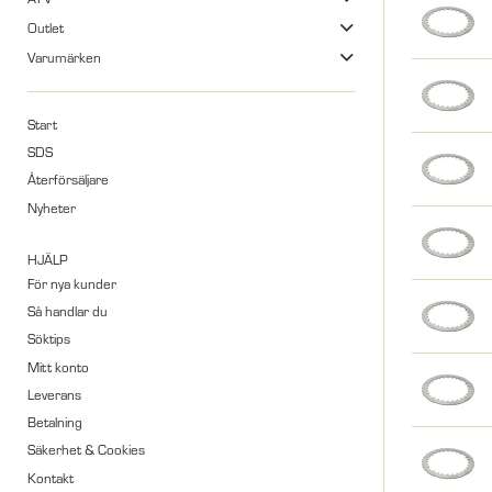
Outlet
Varumärken
Start
SDS
Återförsäljare
Nyheter
HJÄLP
För nya kunder
Så handlar du
Söktips
Mitt konto
Leverans
Betalning
Säkerhet & Cookies
Kontakt