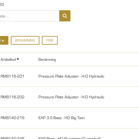
20
D
BENÄMNING
PRIS
Artikelkod
Benämning
RMS116-201
Pressure Plate Adjuster - H-D Hydraulic
RMS116-202
Pressure Plate Adjuster - H-D Hydraulic
RMS140-216
EXP 3.0 Base - HD Big Twin
RMS140-246
EXP Base - HD Sportster (2 needed)