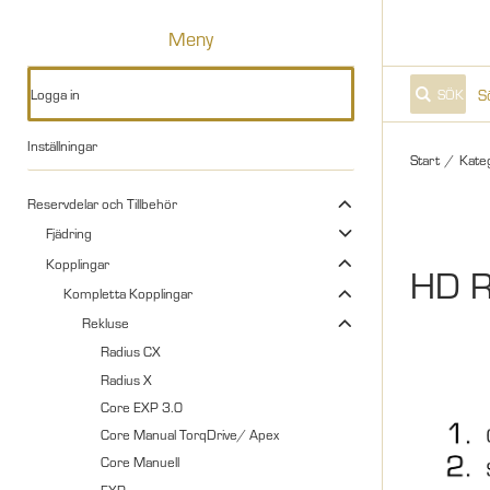
Meny
Logga in
SÖK
Inställningar
Start
/
Kate
Reservdelar och Tillbehör
Fjädring
Kopplingar
HD R
Kompletta Kopplingar
Rekluse
Radius CX
Radius X
Core EXP 3.0
Core Manual TorqDrive/ Apex
Core Manuell
EXP