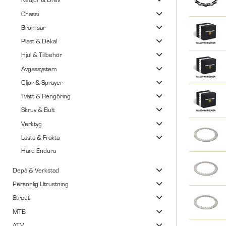
Chassi
Bromsar
Plast & Dekal
Hjul & Tillbehör
Avgassystem
Oljor & Sprayer
Tvätt & Rengöring
Skruv & Bult
Verktyg
Lasta & Frakta
Hard Enduro
Depå & Verkstad
Personlig Utrustning
Street
MTB
ATV