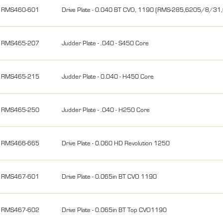
RMS460-601
Drive Plate - 0.040 BT CVO, 1190 (RMS-285,6205/8/3
RMS465-207
Judder Plate - .040 - S450 Core
RMS465-215
Judder Plate - 0.040 - H450 Core
RMS465-250
Judder Plate - .040 - H250 Core
RMS466-665
Drive Plate - 0.060 HD Revolution 1250
RMS467-601
Drive Plate - 0.065in BT CVO 1190
RMS467-602
Drive Plate - 0.065in BT Top CVO1190