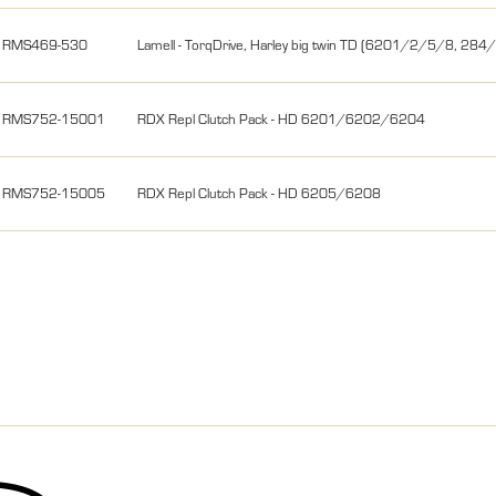
RMS469-530
Lamell - TorqDrive, Harley big twin TD (6201/2/5/8, 284
RMS752-15001
RDX Repl Clutch Pack - HD 6201/6202/6204
RMS752-15005
RDX Repl Clutch Pack - HD 6205/6208