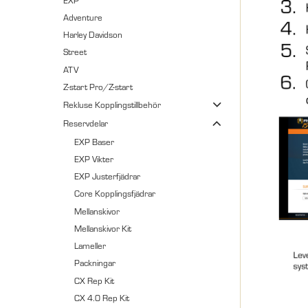
Adventure
Harley Davidson
Street
ATV
Z-start Pro/Z-start
Rekluse Kopplingstillbehör
Reservdelar
EXP Baser
EXP Vikter
EXP Justerfjädrar
Core Kopplingsfjädrar
Mellanskivor
Mellanskivor Kit
Lameller
Packningar
CX Rep Kit
CX 4.0 Rep Kit