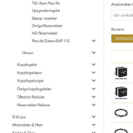
TQ/Apex Rep Kit
Antal artiklar
Uppgraderingskit
Slavcyl. resdelar
Övriga Reservdelar
Sortera
HD Reservdelar
ARTIKELKO
Res.del Z-start-EXP 1-2
Hinson
Kopplingskit
Kopplingskåpor
Kopplingskorgar
Övriga kopplingsdelar
Tillbehör Rekluse
Reservdelar Rekluse
El & Ljus
Motordelar & Filter
Kedjor & Drev