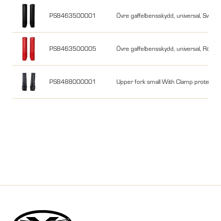
PS8463500001
Övre gaffelbensskydd, universal, Svart
PS8463500005
Övre gaffelbensskydd, universal, Röd
PS8488000001
Upper fork small With Clamp protector