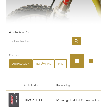
Antal artiklar
17
Sortera
ARTIKELKOD
BENÄMNING
PRIS
Artikelkod
Benämning
DFM52-0211
Motion gaffeldekal, Showa Carbon Röd/