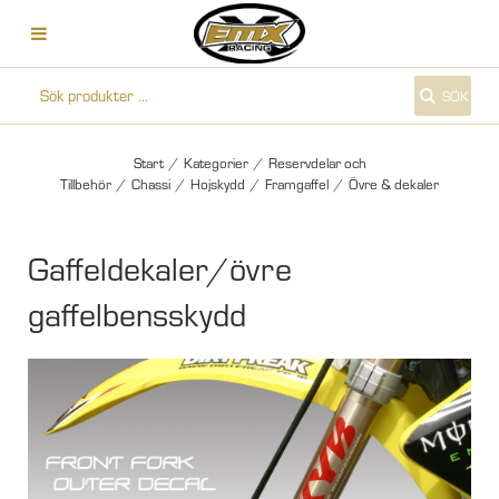
SÖK
Start
/
Kategorier
/
Reservdelar och
Tillbehör
/
Chassi
/
Hojskydd
/
Framgaffel
/
Övre & dekaler
Gaffeldekaler/övre
gaffelbensskydd