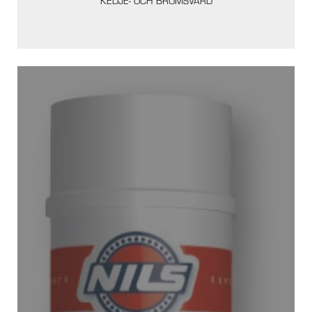
KEDJE- OCH BROMSVÅRD