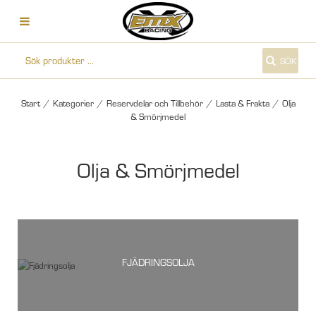
SÖK
Start
/
Kategorier
/
Reservdelar och Tillbehör
/
Lasta & Frakta
/
Olja
& Smörjmedel
Olja & Smörjmedel
FJÄDRINGSOLJA