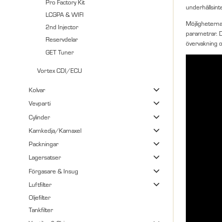
Pro Factory Kit
underhållsinte
LCGPA & WIFI
Möjligheterna
2nd Injector
parametrar. 
Reservdelar
övervakning o
GET Tuner
Vortex CDI/ECU
Kolvar
Vevparti
Cylinder
Kamkedja/Kamaxel
Packningar
Lagersatser
Förgasare & Insug
Luftfilter
Oljefilter
Tankfilter