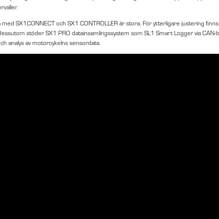
rvaller.
 med SX1CONNECT och SX1 CONTROLLER är stora. För ytterligare justering finns även
Dessutom stöder SX1 PRO datainsamlingssystem som SL1 Smart Logger via CAN-bus
ch analys av motorcykelns sensordata.