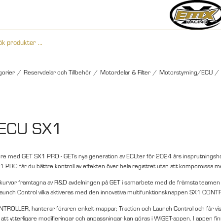
gorier
/
Reservdelar och Tillbehör
/
Motordelar & Filter
/
Motorstyrning/ECU
/
ECU SX1
före med GET SX1 PRO - GETs nya generation av ECU:er för 2024 års insprutningsho
PRO får du bättre kontroll av effekten över hela registret utan att kompomissa med t
 kurvor framtagna av R&D avdelningen på GET i samarbete med de främsta teamen
Launch Control vilka aktiveras med den innovativa multifunktionsknappen SX1 CO
OLLER, hanterar föraren enkelt mappar, Traction och Launch Control och får visue
t ytterligare modifieringar och anpassningar kan göras i WiGET-appen. I appen finns