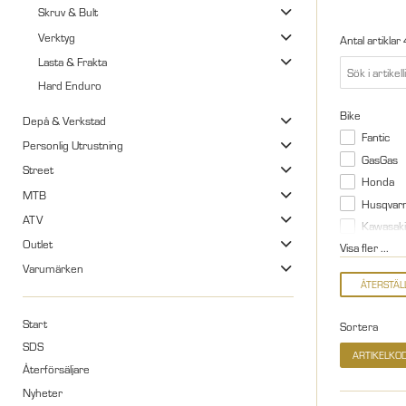
Skruv & Bult
Verktyg
Antal artiklar
Lasta & Frakta
Hard Enduro
Bike
Depå & Verkstad
Fantic
Personlig Utrustning
GasGas
Street
Honda
MTB
Husqvar
ATV
Kawasaki
Outlet
Visa fler ...
Varumärken
Start
Sortera
SDS
ARTIKELKO
Återförsäljare
Nyheter