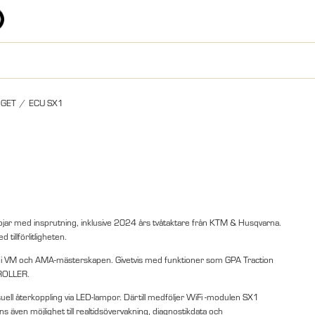
GET
/
ECU SX1
jar med insprutning, inklusive 2024 års tvåtaktare från KTM & Husqvarna.
illförlitligheten.
 i VM och AMA-mästerskapen. Givetvis med funktioner som GPA Traction
NTROLLER.
ll återkoppling via LED-lampor. Därtill medföljer WiFi -modulen SX1
 även möjlighet till realtidsövervakning, diagnostikdata och