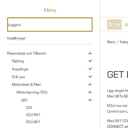
Meny
Logga in
SÖK
Inställningar
Start
/
Kate
Reservdelar och Tillbehör
Fjädring
Kopplingar
GET 
El & Ljus
Motordelar & Filter
Ligg steget 
Motorstyrning/ECU
Med GETs SX1 
GET
ECUn har två
CDI
Control och 
ECU RX1
Med SX1 CONTR
ECU SX1
CONNECT så at