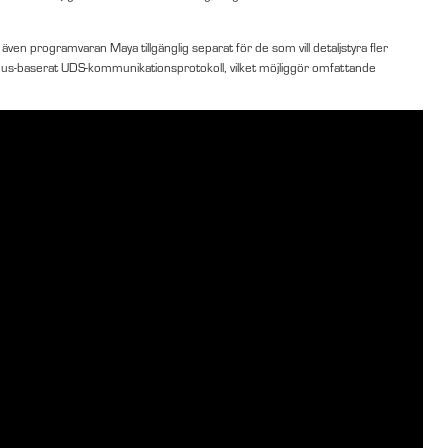
 programvaran Maya tillgänglig separat för de som vill detaljstyra fler
-baserat UDS-kommunikationsprotokoll, vilket möjliggör omfattande