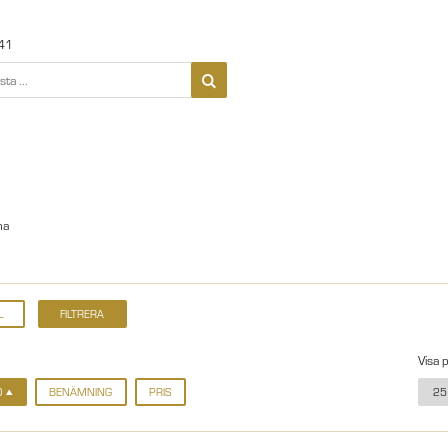
41
na
Visa 
D
BENÄMNING
PRIS
25