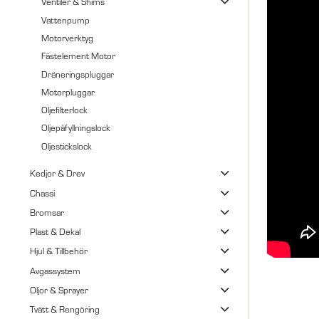
Ventiler & Shims
Vattenpump
Motorverktyg
Fästelement Motor
Dräneringspluggar
Motorpluggar
Oljefilterlock
Oljepåfyllningslock
Oljestickslock
Kedjor & Drev
Chassi
Bromsar
Plast & Dekal
Hjul & Tillbehör
Avgassystem
Oljor & Sprayer
Tvätt & Rengöring