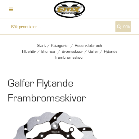
SÖK
Start
/
Kategorier
/
Reservdelar och
Tillbehör
/
Bromsar
/
Bromsskivor
/
Galfer
/
Flytande
frambromsskivor
Galfer Flytande
Frambromsskivor