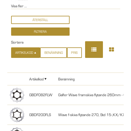
Visa fler ...
Sortera
ARTIKELKOD
BENÄMNING
PRIS
Artikelkod
Benämning
GBDF082FLW
Galfer Wave framskiva flytande 260mm - C
GBDF200FLS
Wave f-skiva flytande 270, Std 15-,KX/K