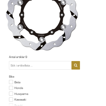
Antal artiklar
9
Bike
Beta
Honda
Husqvarna
Kawasaki
Suzuki