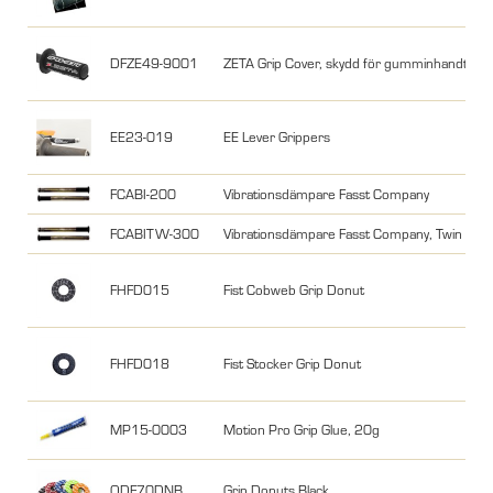
DFZE49-9001
ZETA Grip Cover, skydd för gumminhandtag
EE23-019
EE Lever Grippers
FCABI-200
Vibrationsdämpare Fasst Company
FCABITW-300
Vibrationsdämpare Fasst Company, Twin Wall
FHFD015
Fist Cobweb Grip Donut
FHFD018
Fist Stocker Grip Donut
MP15-0003
Motion Pro Grip Glue, 20g
ODF70DNB
Grip Donuts Black