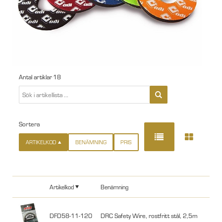
Antal artiklar
18
Sortera
ARTIKELKOD
BENÄMNING
PRIS
Artikelkod
Benämning
DFD58-11-120
DRC Safety Wire, rostfritt stål, 2,5m