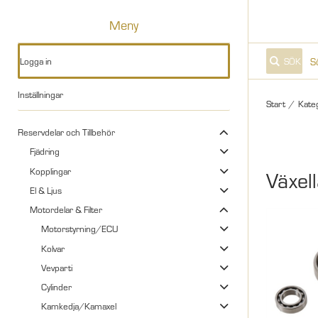
Meny
Logga in
SÖK
Inställningar
Start
/
Kate
Reservdelar och Tillbehör
Fjädring
Kopplingar
Växel
El & Ljus
Motordelar & Filter
Motorstyrning/ECU
Kolvar
Vevparti
Cylinder
Kamkedja/Kamaxel