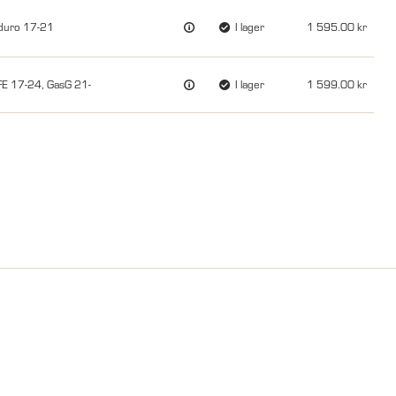
duro 17-21
I lager
1 595.00
E 17-24, GasG 21-
I lager
1 599.00