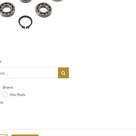
7
Brand
Hot Rods
na