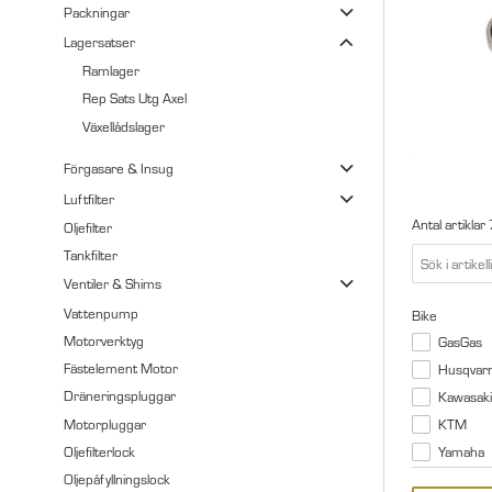
Packningar
Lagersatser
Ramlager
Rep Sats Utg Axel
Växellådslager
Förgasare & Insug
Luftfilter
Antal artiklar
Oljefilter
Tankfilter
Ventiler & Shims
Vattenpump
Bike
Motorverktyg
GasGas
Fästelement Motor
Husqvar
Dräneringspluggar
Kawasaki
Motorpluggar
KTM
Oljefilterlock
Yamaha
Oljepåfyllningslock