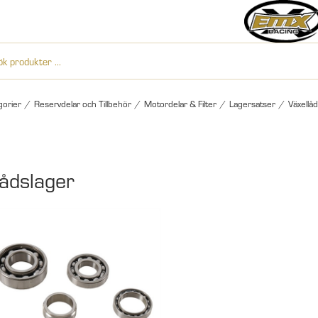
gorier
/
Reservdelar och Tillbehör
/
Motordelar & Filter
/
Lagersatser
/
Växellå
lådslager