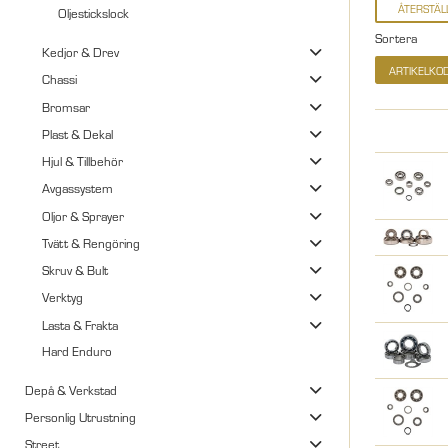
Oljestickslock
Sortera
Kedjor & Drev
ARTIKELKO
Chassi
Bromsar
Plast & Dekal
Hjul & Tillbehör
Avgassystem
Oljor & Sprayer
Tvätt & Rengöring
Skruv & Bult
Verktyg
Lasta & Frakta
Hard Enduro
Depå & Verkstad
Personlig Utrustning
Street