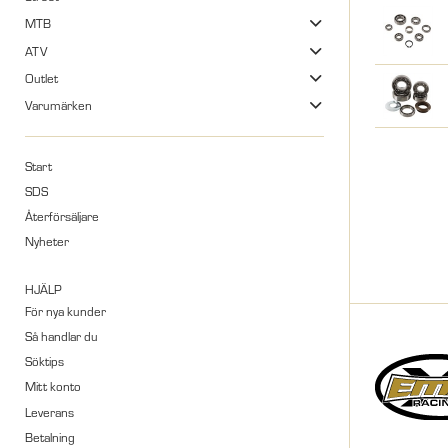
MTB
ATV
Outlet
Varumärken
Start
SDS
Återförsäljare
Nyheter
HJÄLP
För nya kunder
Så handlar du
Söktips
Mitt konto
Leverans
Betalning