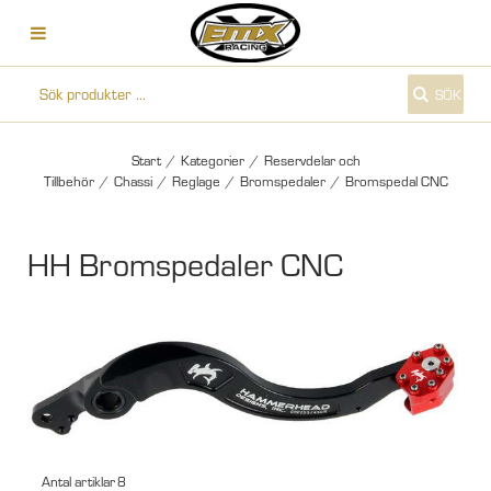
SÖK
Start
/
Kategorier
/
Reservdelar och
Tillbehör
/
Chassi
/
Reglage
/
Bromspedaler
/
Bromspedal CNC
HH Bromspedaler CNC
Antal artiklar
8