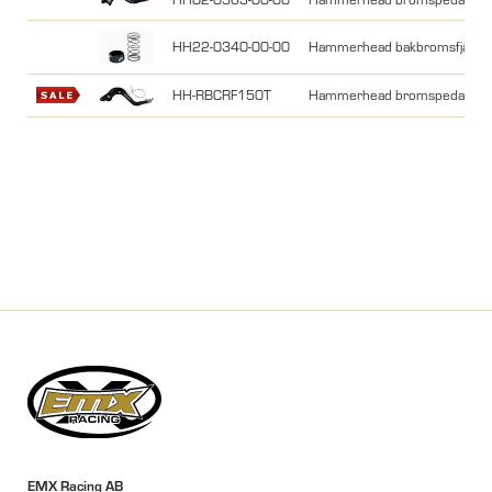
HH22-0340-00-00
Hammerhead bakbromsfjäder k
HH-RBCRF150T
Hammerhead bromspedal, tita
EMX Racing AB