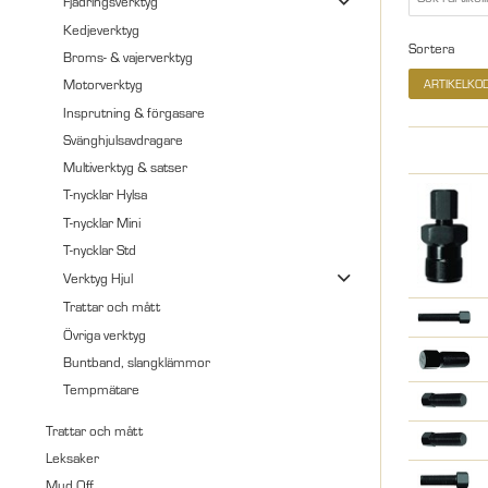
Fjädringsverktyg
Kedjeverktyg
Sortera
Broms- & vajerverktyg
Motorverktyg
ARTIKELKO
Insprutning & förgasare
Svänghjulsavdragare
Multiverktyg & satser
T-nycklar Hylsa
T-nycklar Mini
T-nycklar Std
Verktyg Hjul
Trattar och mått
Övriga verktyg
Buntband, slangklämmor
Tempmätare
Trattar och mått
Leksaker
Mud Off