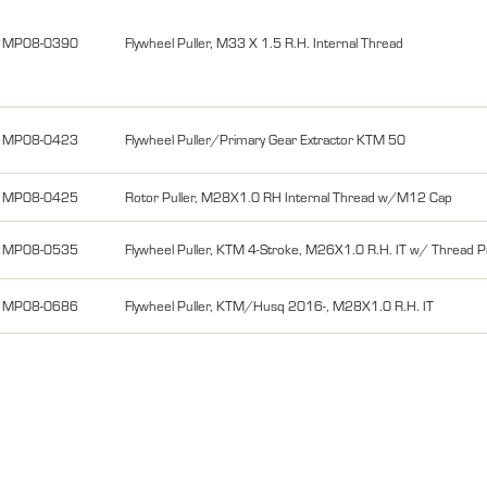
MP08-0390
Flywheel Puller, M33 X 1.5 R.H. Internal Thread
MP08-0423
Flywheel Puller/Primary Gear Extractor KTM 50
MP08-0425
Rotor Puller, M28X1.0 RH Internal Thread w/M12 Cap
MP08-0535
Flywheel Puller, KTM 4-Stroke, M26X1.0 R.H. IT w/ Thread P
MP08-0686
Flywheel Puller, KTM/Husq 2016-, M28X1.0 R.H. IT