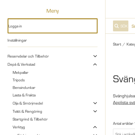
Meny
Logga in
SÖK
Inställningar
Start
/
Kate
Reservdelar och Tillbehör
Depå & Verkstad
Mekpallar
Svän
Tripods
Bensindunkar
Lasta & Frakta
Svänghjulsa
Applista sv
Olja & Smörjmedel
Tvätt & Rengöring
Startgrind & Tillbehör
Antal artiklar
Verktyg