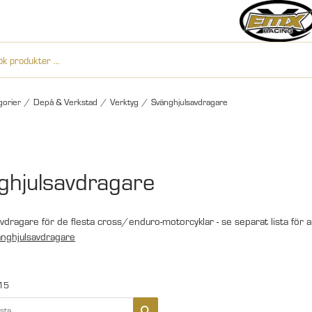
gorier
/
Depå & Verkstad
/
Verktyg
/
Svänghjulsavdragare
ghjulsavdragare
vdragare för de flesta cross/enduro-motorcyklar - se separat lista för
änghjulsavdragare
15