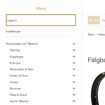
Meny
Logga in
SÖK
Inställningar
Start
/
Kate
Reservdelar och Tillbehör
Fjädring
Kopplingar
Fälgb
El & Ljus
Motordelar & Filter
Kedjor & Drev
Chassi
Bromsar
Plast & Dekal
Hjul & Tillbehör