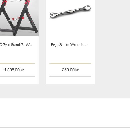
DRC Gyro Stand 2 - Wheel truing stand
Ergo Spoke Wrench, 7.0mm
1 895.00
259.00