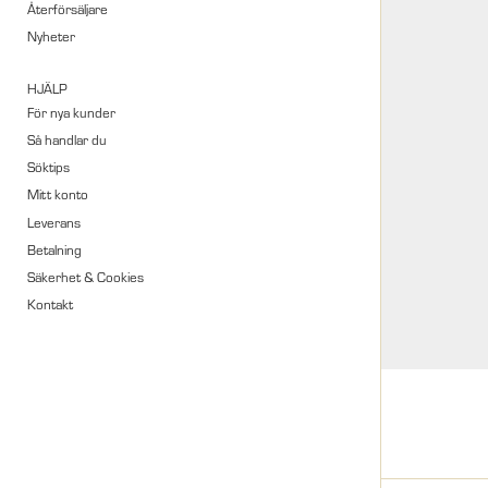
Återförsäljare
Nyheter
HJÄLP
För nya kunder
Så handlar du
Söktips
Mitt konto
Leverans
Betalning
Säkerhet & Cookies
Kontakt