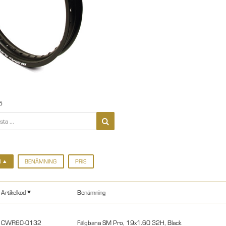
5
D
BENÄMNING
PRIS
Artikelkod
Benämning
CWR60-0132
Fälgbana SM Pro, 19x1.60 32H, Black