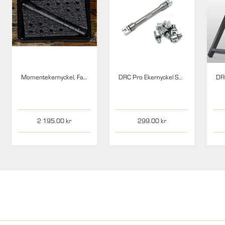
Momentekernyckel, Fasst Company
DRC Pro Ekernyckel Småhojar 4.0/5.0, 8 storlekar Ti-Color
2 195.00
299.00