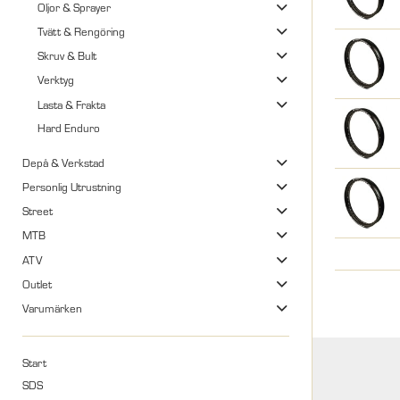
Oljor & Sprayer
Tvätt & Rengöring
Skruv & Bult
Verktyg
Lasta & Frakta
Hard Enduro
Depå & Verkstad
Personlig Utrustning
Street
MTB
ATV
Outlet
Varumärken
Start
SDS