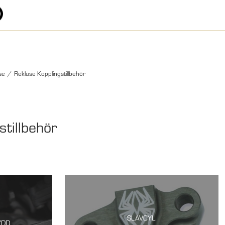
se
/
Rekluse Kopplingstillbehör
stillbehör
SLAVCYL.
YDD