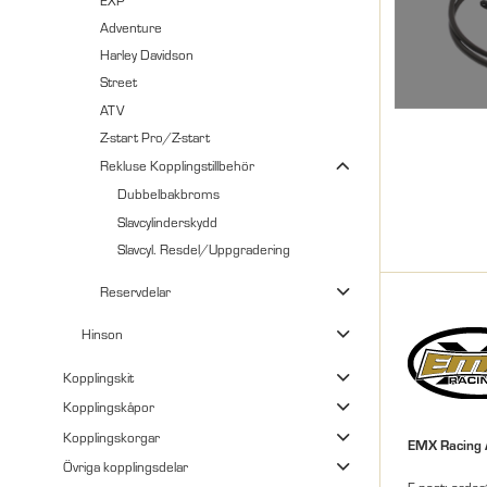
Adventure
Harley Davidson
Street
ATV
Z-start Pro/Z-start
Rekluse Kopplingstillbehör
Dubbelbakbroms
Slavcylinderskydd
Slavcyl. Resdel/Uppgradering
Reservdelar
Hinson
Kopplingskit
Kopplingskåpor
Kopplingskorgar
EMX Racing
Övriga kopplingsdelar
E-post: orde