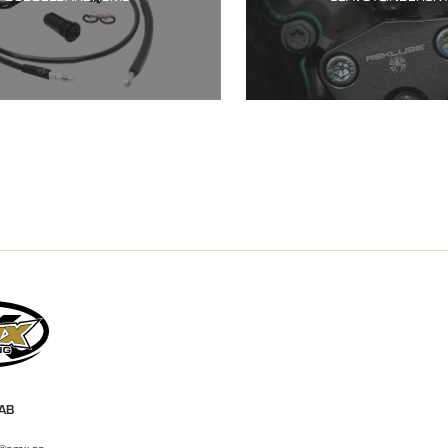
 AB
r@emx.se