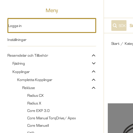
Meny
Logga in
SÖK
Inställningar
Start
/
Kate
Reservdelar och Tillbehör
Fjädring
Kopplingar
Kompletta Kopplingar
Rekluse
Radius CX
Radius X
Core EXP 3.0
Core Manual TorqDrive/ Apex
Core Manuell
EXP