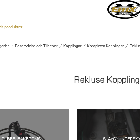
gorier
/
Reservdelar och Tillbehör
/
Kopplingar
/
Kompletta Kopplingar
/
Reklu
Rekluse Koppling
DUBBELBAKBROMS
SLAVCYLINDERSK