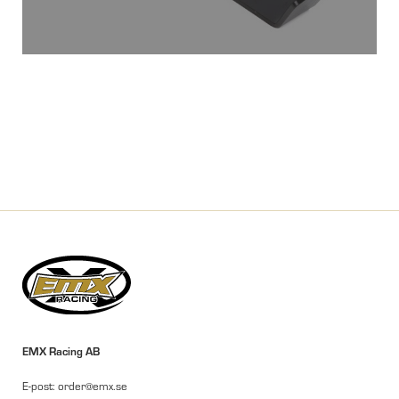
EMX Racing AB
E-post: order@emx.se